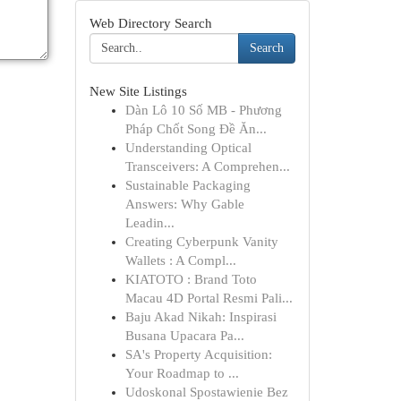
Web Directory Search
Search
New Site Listings
Dàn Lô 10 Số MB - Phương
Pháp Chốt Song Đề Ăn...
Understanding Optical
Transceivers: A Comprehen...
Sustainable Packaging
Answers: Why Gable
Leadin...
Creating Cyberpunk Vanity
Wallets : A Compl...
KIATOTO : Brand Toto
Macau 4D Portal Resmi Pali...
Baju Akad Nikah: Inspirasi
Busana Upacara Pa...
SA's Property Acquisition:
Your Roadmap to ...
Udoskonal Spostawienie Bez