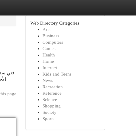
Web Directory Categories
Arts
Business
Computers
Games
Health
Home
Internet
فني ستلا
Kids and Teens
الأج
News
Recreation
Reference
this page
Science
Shopping
Society
Sports