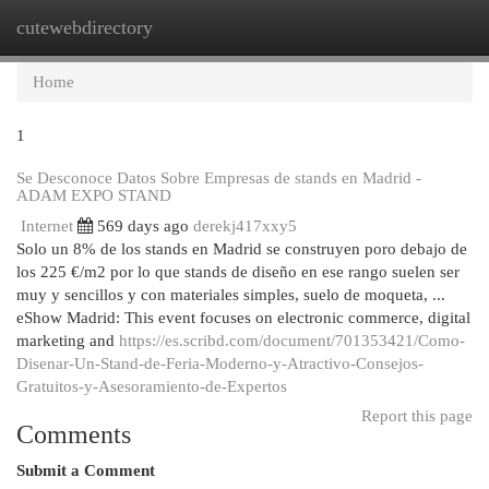
cutewebdirectory
Togg
navi
Home
1
Se Desconoce Datos Sobre Empresas de stands en Madrid -
ADAM EXPO STAND
Internet
569 days ago
derekj417xxy5
Solo un 8% de los stands en Madrid se construyen poro debajo de
los 225 €/m2 por lo que stands de diseño en ese rango suelen ser
muy y sencillos y con materiales simples, suelo de moqueta, ...
eShow Madrid: This event focuses on electronic commerce, digital
marketing and
https://es.scribd.com/document/701353421/Como-
Disenar-Un-Stand-de-Feria-Moderno-y-Atractivo-Consejos-
Gratuitos-y-Asesoramiento-de-Expertos
Report this page
Comments
Submit a Comment