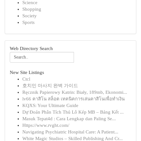
Science
Shopping
Society
Sports
Web Directory Search
New Site Listings
Ctcl
호치민 마사지 완벽 가이드
Ręcznik Papierowy Katrin: Biały, 189mb, Ekonomi...
lv66 คาสิโน สล็อต เทคนิคการเล่นคาสิโนเพื่อทำเงิน
KQXS: Your Ultimate Guide
Dự Đoán Phân Tích Thủ Lô Kép MB – Bảng Kết ...
Masuk Tepat4d : Cara Lengkap dan Paling Se...
Https://www.rvght.com/
Navigating Psychiatric Hospital Care: A Patient...
White Magic Studios – Skilled Publishing And Cr...