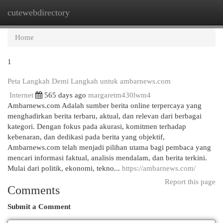
cutewebdirectory
Togg
navi
Home
1
Peta Langkah Demi Langkah untuk ambarnews.com
Internet
565 days ago
margaretm430lwm4
Ambarnews.com Adalah sumber berita online terpercaya yang
menghadirkan berita terbaru, aktual, dan relevan dari berbagai
kategori. Dengan fokus pada akurasi, komitmen terhadap
kebenaran, dan dedikasi pada berita yang objektif,
Ambarnews.com telah menjadi pilihan utama bagi pembaca yang
mencari informasi faktual, analisis mendalam, dan berita terkini.
Mulai dari politik, ekonomi, tekno...
https://ambarnews.com/
Report this page
Comments
Submit a Comment