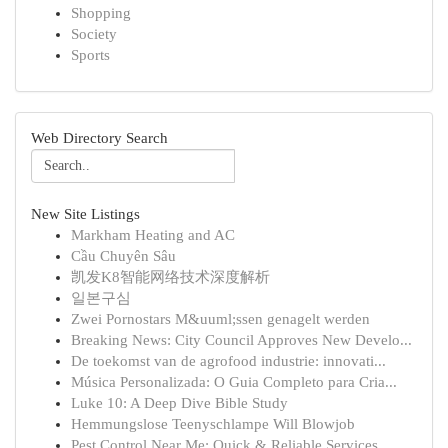
Shopping
Society
Sports
Web Directory Search
New Site Listings
Markham Heating and AC
Cầu Chuyên Sâu
凯发K8智能网络技术深度解析
일본구심
Zwei Pornostars M&uuml;ssen genagelt werden
Breaking News: City Council Approves New Develo...
De toekomst van de agrofood industrie: innovati...
Música Personalizada: O Guia Completo para Cria...
Luke 10: A Deep Dive Bible Study
Hemmungslose Teenyschlampe Will Blowjob
Pest Control Near Me: Quick & Reliable Services