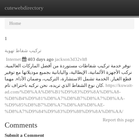
cutewebdirectory
Togg
navi
Home
1
تركيب شفاط تهوية
Internet
403 days ago
jackson3d32vlt8
نوفر خدمة تركيب شفاطات مستوردة من أفضل الماركات العالمية.
نركب الأجهزة الألمانية، الإيطالية، واليابانية بجميع موديلاتها مع توفير
قطع الغيار. الخدمة تشمل الاستشارة، التركيب، وضمان الأداء. مهما
كان نوع الشفاط الذي تريده، نحن نركبه باحتراف تام.
https://kuwait-
ad.com/%D8%AA%D8%B1%D9%83%D9%8A%D8%A8-
%D8%B4%D9%81%D8%A7%D8%B7%D8%A7%D8%AA-
%D9%85%D8%B7%D8%A7%D8%A8%D8%AE-
%D8%A7%D9%84%D9%83%D9%88%D9%8A%D8%AA/
Report this page
Comments
Submit a Comment