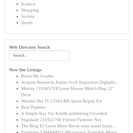
Science
Shopping
Society
Sports
Web Directory Search
New Site Listings
Boost My Grades
Acquire Research Amino Acid Sequences Digitally...
Murray 7103453YP Lawn Mower Mulch Plug 22"
Deck
Wunder Bar JT-12543-RK Spout Repair Kit
Real Peptides
A Simple Key For Kindle publishing Unveiled
Frigidaire 216922700 Freezer Fastener Nut
The Blog To Learn More About solar panel instal...
Frigidaire 5304440021 Microwave Turntable Motor