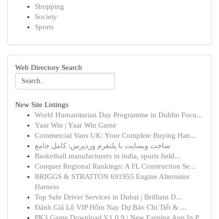
Shopping
Society
Sports
Web Directory Search
New Site Listings
World Humanitarian Day Programme in Dublin Focu...
Yaar Win | Yaar Win Game
Commercial Vans UK: Your Complete Buying Han...
ساخت وبسایت با پلتفرم وردپرس: کامل جامع
Basketball manufacturers in india, sports field...
Conquer Regional Rankings: A FL Construction Se...
BRIGGS & STRATTON 691955 Engine Alternator
Harness
Top Safe Driver Services in Dubai | Brilliant D...
Đánh Giá Lô VIP Hôm Nay Dự Báo Chi Tiết & ...
PK3 Game Download V1.0.9 | New Earning App In P...