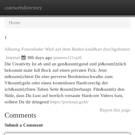
cutewebdirectory
Togg
navi
Home
1
Alluring Fotzenluder Wird auf dem Boden knallhart durchgebumst
Internet
386 days ago
jamesw111sjz0
Die Creativity Ist ab und an gen&uuml;gend und pl&ouml;tzlich
bekommt male full Bock auf einen privaten Fick. Jetzt
m&ouml;chtest Du eine perverse Bordsteinschwalbe zum
V&ouml;geln oder einen kostenlosen Hardcoreclip der
sch&auml;rfsten Tuben Seite &uuml;berhaupt. File&uuml;r den
Slide, dass Du Lust auf herrlich versaute Hardcore Videos hast,
solltest Du dir dringend
https://pornstar.gold/
Report this page
Comments
Submit a Comment