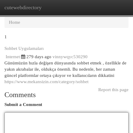
cutewebdirectory
Togg
navi
Home
1
Sohbet Uygulamaları
Internet
279 days ago
vinnywqyc530290
Günümüzün hızla değişen dünyasında sohbet etmek , özellikle de
yakın akrabalar ile, oldukça önemli. Bu nedenle, her zaman
güncel platformlar ortaya çıkıyor ve kullanıcıların dikkatini
https://www.mekansizin.com/category/sohbet
Report this page
Comments
Submit a Comment