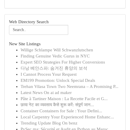
Web Directory Search
New Site Listings
Willige Schlampe Will Schwanzlutschen
Finding Genuine Vedic Gurus in NYC
Expert SEO Strategies For Higher Conversions
다낭 베안스파: 숨겨진 휴양의 보석
I Cannot Process Your Request
EM199 Promotion: Unlock Special Deals
Trehan Vilasa Town Two Neemrana – A Promising P...
Latest News On ai ad maker
Pâte à Tartiner Maison : La Recette Facile et G...
छाया नेट का व्यवसाय कैसे शुरू करें: संपूर्ण जान...
Container Containers for Sale : Your Defini...
Local Carpentry Your Experienced Home Enhanc...
Trending Update Blog On benz
PySec.ma: Sécurité et Audit en Python au Maroc