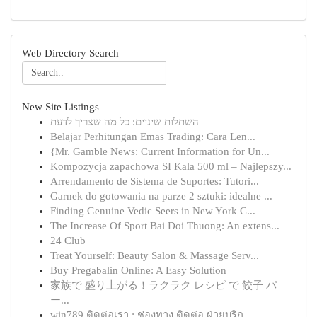
Web Directory Search
New Site Listings
השתלות שיניים: כל מה שצריך לדעת
Belajar Perhitungan Emas Trading: Cara Len...
{Mr. Gamble News: Current Information for Un...
Kompozycja zapachowa SI Kala 500 ml – Najlepszy...
Arrendamento de Sistema de Suportes: Tutori...
Garnek do gotowania na parze 2 sztuki: idealne ...
Finding Genuine Vedic Seers in New York C...
The Increase Of Sport Bai Doi Thuong: An extens...
24 Club
Treat Yourself: Beauty Salon & Massage Serv...
Buy Pregabalin Online: A Easy Solution
家族で 盛り上がる！ラクラク レシピ で 餃子 パ
ー...
win789 ติดต่อเรา : ช่องทาง ติดต่อ ฝ่ายบริก...