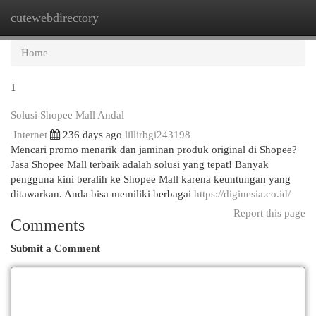
cutewebdirectory
Togg
navi
Home
1
Solusi Shopee Mall Andal
Internet
236 days ago
lillirbgi243198
Mencari promo menarik dan jaminan produk original di Shopee?
Jasa Shopee Mall terbaik adalah solusi yang tepat! Banyak
pengguna kini beralih ke Shopee Mall karena keuntungan yang
ditawarkan. Anda bisa memiliki berbagai
https://diginesia.co.id/
Report this page
Comments
Submit a Comment