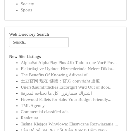
Society
Sports
Web Directory Search
New Site Listings
AlphaSat AlphaPlay Plus 4K: Tudo o que Você Pre...
Elektrikçi ve Uyducu Hizmetlerinde Nelere Dikka...
The Benefits Of Knowing Adivasi oil
土豆官网 现在 链接：官方 copyright 通道
Uners&auml;ttliches Escortgirl Wird Out of door...
اشتراك سمارترز : كل ما تحتاجه لمعرفة
Firewood Pallets for Sale: Your Budget-Friendly...
TML Agency
Commercial classified ads
Rankzura
Taśma Klejąca Winylowa: Elastyczne Rozwiązania ...
Cầu Bộ Số 366 & Chốt Xiên XSMB Hôm Nay?