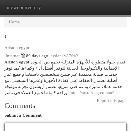
cutewebdirectory
Togg
navi
Home
1
Ariston egypt
Internet
89 days ago
jayden1v87fth2
Ariston egypt تقدم حلولًا متطورة للأجهزة المنزلية تجمع بين الجودة
الإيطالية والتكنولوجيا الحديثة لتوفير أفضل أداء وكفاءة. كما توفر
خدمات صيانة معتمدة عبر فنيين متخصصين باستخدام قطع غيار
أصلية لضمان الحفاظ على كفاءة الأجهزة وعمرها التشغيلي. مع
خدمة عملاء مميزة ودعم فني سريع، تضمن أريستون تجربة موثوقة
وراحة كاملة لجميع العملاء في مصر.
https://arston-eg.com/ar/
Report this page
Comments
Submit a Comment