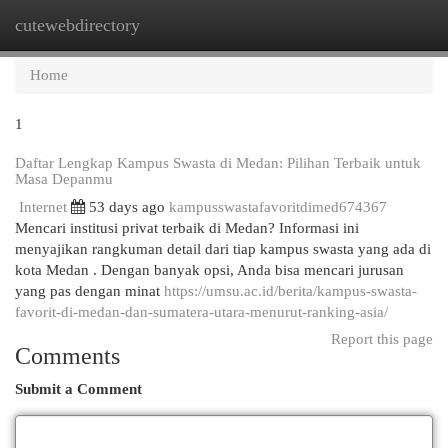
cutewebdirectory
Togg
navi
Home
1
Daftar Lengkap Kampus Swasta di Medan: Pilihan Terbaik untuk
Masa Depanmu
Internet
53 days ago
kampusswastafavoritdimed674367
Mencari institusi privat terbaik di Medan? Informasi ini
menyajikan rangkuman detail dari tiap kampus swasta yang ada di
kota Medan . Dengan banyak opsi, Anda bisa mencari jurusan
yang pas dengan minat
https://umsu.ac.id/berita/kampus-swasta-
favorit-di-medan-dan-sumatera-utara-menurut-ranking-asia/
Report this page
Comments
Submit a Comment