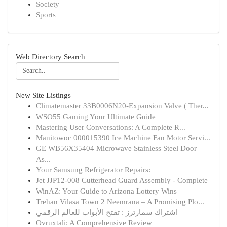
Society
Sports
Web Directory Search
New Site Listings
Climatemaster 33B0006N20-Expansion Valve ( Ther...
WSO55 Gaming Your Ultimate Guide
Mastering User Conversations: A Complete R...
Manitowoc 000015390 Ice Machine Fan Motor Servi...
GE WB56X35404 Microwave Stainless Steel Door
As...
Your Samsung Refrigerator Repairs:
Jet JJP12-008 Cutterhead Guard Assembly - Complete
WinAZ: Your Guide to Arizona Lottery Wins
Trehan Vilasa Town 2 Neemrana – A Promising Plo...
اشتراك سمارترز : تفتح الأبواب للعالم الرقمي
Ovruxtali: A Comprehensive Review