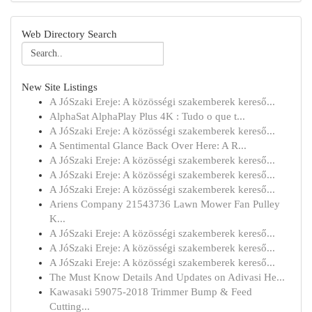
Web Directory Search
New Site Listings
A JóSzaki Ereje: A közösségi szakemberek kereső...
AlphaSat AlphaPlay Plus 4K : Tudo o que t...
A JóSzaki Ereje: A közösségi szakemberek kereső...
A Sentimental Glance Back Over Here: A R...
A JóSzaki Ereje: A közösségi szakemberek kereső...
A JóSzaki Ereje: A közösségi szakemberek kereső...
A JóSzaki Ereje: A közösségi szakemberek kereső...
Ariens Company 21543736 Lawn Mower Fan Pulley
K...
A JóSzaki Ereje: A közösségi szakemberek kereső...
A JóSzaki Ereje: A közösségi szakemberek kereső...
A JóSzaki Ereje: A közösségi szakemberek kereső...
The Must Know Details And Updates on Adivasi He...
Kawasaki 59075-2018 Trimmer Bump & Feed
Cutting...