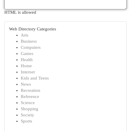
HTML is allowed
Web Directory Categories
Arts
Business
Computers
Games
Health
Home
Internet
Kids and Teens
News
Recreation
Reference
Science
Shopping
Society
Sports