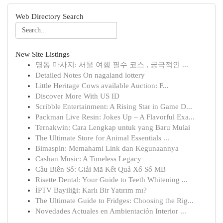
Web Directory Search
New Site Listings
명동 마사지: 서울 여행 필수 코스 , 궁극적인 ...
Detailed Notes On nagaland lottery
Little Heritage Cows available Auction: F...
Discover More With US ID
Scribble Entertainment: A Rising Star in Game D...
Packman Live Resin: Jokes Up – A Flavorful Exa...
Ternakwin: Cara Lengkap untuk yang Baru Mulai
The Ultimate Store for Animal Essentials ...
Bimaspin: Memahami Link dan Kegunaannya
Cashan Music: A Timeless Legacy
Cầu Biên Số: Giải Mã Kết Quả Xổ Số MB
Risette Dental: Your Guide to Teeth Whitening ...
İPTV Bayiliği: Karlı Bir Yatırım mı?
The Ultimate Guide to Fridges: Choosing the Rig...
Novedades Actuales en Ambientación Interior ...