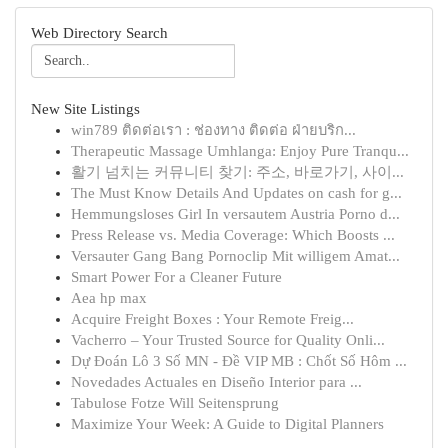
Web Directory Search
New Site Listings
win789 ติดต่อเรา : ช่องทาง ติดต่อ ฝ่ายบริก...
Therapeutic Massage Umhlanga: Enjoy Pure Tranqu...
활기 넘치는 커뮤니티 찾기: 주소, 바로가기, 사이...
The Must Know Details And Updates on cash for g...
Hemmungsloses Girl In versautem Austria Porno d...
Press Release vs. Media Coverage: Which Boosts ...
Versauter Gang Bang Pornoclip Mit willigem Amat...
Smart Power For a Cleaner Future
Aea hp max
Acquire Freight Boxes : Your Remote Freig...
Vacherro – Your Trusted Source for Quality Onli...
Dự Đoán Lô 3 Số MN - Đề VIP MB : Chốt Số Hôm ...
Novedades Actuales en Diseño Interior para ...
Tabulose Fotze Will Seitensprung
Maximize Your Week: A Guide to Digital Planners